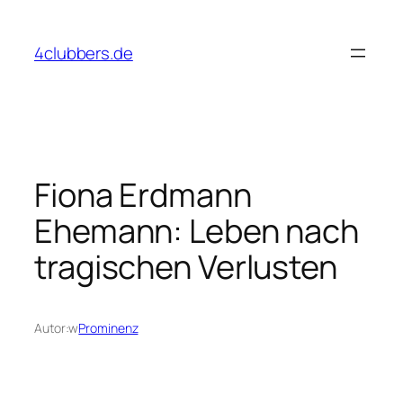
Przejdź
do
4clubbers.de
treści
Fiona Erdmann
Ehemann: Leben nach
tragischen Verlusten
Autor:
w
Prominenz