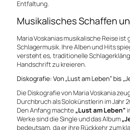
Entfaltung.
Musikalisches Schaffen un
Maria Voskanias musikalische Reise ist
Schlagermusik. Ihre Alben und Hits spie
versteht es, traditionelle Schlagerklä
Handschrift zu kreieren.
Diskografie: Von „Lust am Leben” bis „J
Die Diskografie von Maria Voskania zeug
Durchbruch als Solokünstlerin im Jahr 2
Den Anfang machte
„Lust am Leben”
i
Werke sind die Single und das Album
„J
bedeutsam, da er ihre Rückkehr zum kl