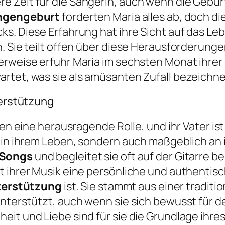
 Zeit für die Sängerin, auch wenn die Gebur
ngengeburt
forderten Maria alles ab, doch di
ks. Diese Erfahrung hat ihre Sicht auf das Le
. Sie teilt offen über diese Herausforderunge
erweise erfuhr Maria im sechsten Monat ihre
rtet, was sie als amüsanten Zufall bezeichne
terstützung
eben eine herausragende Rolle, und ihr Vater i
 in ihrem Leben, sondern auch maßgeblich an ih
 Songs
und begleitet sie oft auf der Gitarre b
t ihrer Musik eine persönliche und authentis
nterstützung
ist. Sie stammt aus einer traditi
unterstützt, auch wenn sie sich bewusst für d
it und Liebe sind für sie die Grundlage ihres