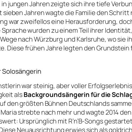
in jungen Jahren zeigte sich ihre tiefe Verbun
t sieben Jahren wagte die Familie den Schritt 
ung war zweifellos eine Herausforderung, doch
Sprache wurden zu einem Teil ihrer Identität
e Wege nach Würzburg und Karlsruhe, wo sie i
Diese frühen Jahre legten den Grundstein für
r Solosängerin
tlerin war steinig, aber voller Erfolgserlebni
gkeit als
Backgroundsängerin für die Schlag
n auf den größten Bühnen Deutschlands samme
 Maria strebte nach mehr und wagte 2014 den S
wert: Ursprünglich mit R’n’B-Songs gestartet,
 Diese Neuausrichtung erwies sich als goldrich