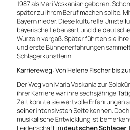
1987 als Meri Voskanian geboren. Schon 
später zu ihrem Beruf machen sollte. Mi
Bayern nieder. Diese kulturelle Umstell
bayerische Lebensart und die deutsche 
Wurzeln vergaß. Später führten sie ihr
und erste Bühnenerfahrungen sammelte. 
Schlagerkünstlerin.
Karriereweg: Von Helene Fischer bis zu
Der Weg von Maria Voskania zur Soloküns
ihrer Karriere war ihre sechsjährige Täti
Zeit konnte sie wertvolle Erfahrunge
seiner intensivsten Seite kennen. Doch
musikalische Entwicklung ist bemerkens
Leidenschaft im
deutschen Schlager
.