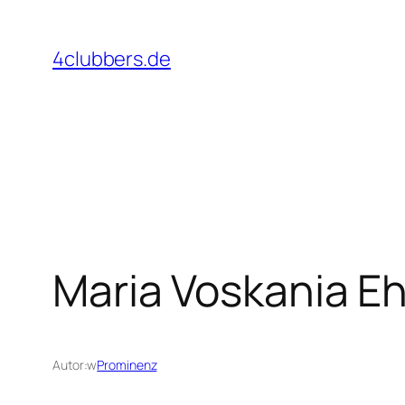
Przejdź
do
4clubbers.de
treści
Maria Voskania Eh
Autor:
w
Prominenz