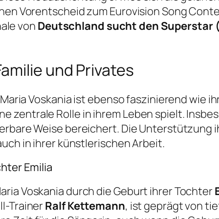
schen Vorentscheid zum Eurovision Song Conte
inale von
Deutschland sucht den Superstar 
amilie und Privates
n Maria Voskania ist ebenso faszinierend wie i
e eine zentrale Rolle in ihrem Leben spielt. In
rbare Weise bereichert. Die Unterstützung ihr
uch in ihrer künstlerischen Arbeit.
hter Emilia
ria Voskania durch die Geburt ihrer Tochter
l-Trainer
Ralf Kettemann
, ist geprägt von t