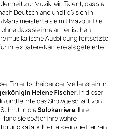
denheit zur Musik, ein Talent, das sie
nach Deutschland und ließ sich in
 Maria meisterte sie mit Bravour. Die
, ohne dass sie ihre armenischen
hre musikalische Ausbildung fortsetzte
 ihre spätere Karriere als gefeierte
sse. Ein entscheidender Meilenstein in
erkönigin Helene Fischer
. In dieser
ln und lernte das Showgeschäft von
chritt in die
Solokarriere
. Ihre
 fand sie später ihre wahre
tig und katapultierte sie in die Herzen